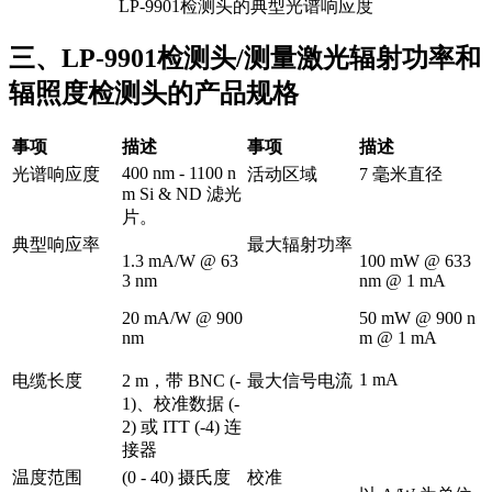
LP-9901检测头的典型光谱响应度
三、LP-9901检测头/测量激光辐射功率和
辐照度检测头的产品规格
事项
描述
事项
描述
400 nm - 1100 n
光谱响应度
活动区域
7 毫米直径
m Si & ND 滤光
片。
典型响应率
最大辐射功率
1.3 mA/W @ 63
100 mW @ 633
3 nm
nm @ 1 mA
20 mA/W @ 900
50 mW @ 900 n
nm
m @ 1 mA
1 mA
电缆长度
2 m，带 BNC (-
最大信号电流
1)、校准数据 (-
2) 或 ITT (-4) 连
接器
温度范围
(0 - 40) 摄氏度
校准