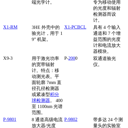
端光学计。
专为移动使用
的光度和辐射
检测器而设
计。
X1-RM
X1-PCBCL
3HE 外壳中的
具有 4 个输入
验光计，用于 1
通道和 7 个增
9” 机架。
益范围的光度
计和电流放大
器模块。
X9-3
P-
200
0
用于激光功率
双通道验光
的宽带辐射
仪。
计。特点：移
动测光表。平
面轮廓 7mm 直
径孔径检测器
或紧凑型
积分
球检测器
。 400
至 1100nm 光谱
范围。
P-9801
P-9802
8 通道高级电流
带多达 24 个测
放大器/光度
量头的实验室