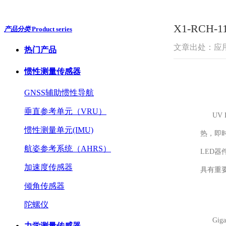
X1-RCH
产品分类
Product series
文章出处：应
热门产品
惯性测量传感器
GNSS辅助惯性导航
垂直参考单元（VRU）
UV 
惯性测量单元(IMU)
热，即
航姿参考系统（AHRS）
LED
加速度传感器
具有重
倾角传感器
陀螺仪
Gigah
力学测量传感器