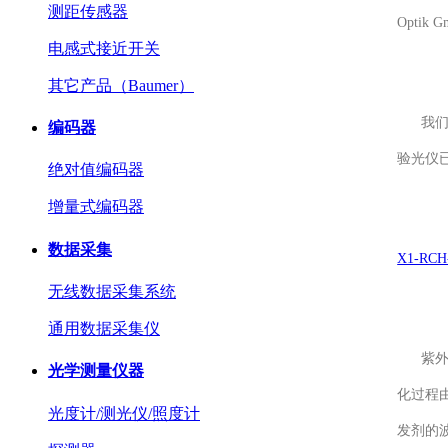
测距传感器
Opti
电感式接近开关
其它产品（Baumer）
我们认可
编码器
验光仪
绝对值编码器
增量式编码器
数据采集
X1-RCH
无线数据采集系统
通用数据采集仪
紫外线
光学测量仪器
化过程
光度计/测光仪/照度计
发剂的