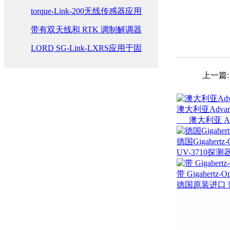
解决方案简介
数据收集网络加速无人旋翼飞
torque-Link-200无线传感器应用
行器飞行测试
于SAE 方程式赛车中惯性和转
带有双天线和 RTK 调制解调器
矩测量
的3DMGQ7用于航海案例研究
LORD SG-Link-LXRS应用于固
定翼无线健康监测
上一篇
澳大利亚Advance
感器
澳大利亚 Advance
德国Gigahertz
UV-3710探
带 Gigahertz
德国原装进口 带 Gi