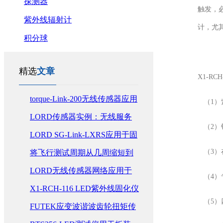
探测器
触发，
紫外线辐射计
计，尤
积分球
精选
文章
X1-RC
torque-Link-200无线传感器应用
（1）
于SAE 方程式赛车中惯性和转
LORD传感器实例：无线服务
（2）
矩测量
器机房环境警报和报告
LORD SG-Link-LXRS应用于固
（3）
定翼无线健康监测
将飞行测试周期从几周缩短到
几小时MicroStrain SensorCloud
LORD无线传感器网络应用于
（4）专
解决方案简介
气候条件的精确测量
X1-RCH-116 LED紫外线固化仪
（5）
用于UV LED固化设备的辐照度
FUTEK应变波谐波齿轮扭矩传