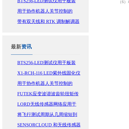
测量
感器在机械臂应用实例
BTS256-LED测试仪用于板装
（6）
LED 的光通量和色度测量
用于协作机器人关节控制的
FUTEK扭矩传感器
带有双天线和 RTK 调制解调器
的3DMGQ7用于航海案例研究
最新
资讯
BTS256-LED测试仪用于板装
LED 的光通量和色度测量
X1-RCH-116 LED紫外线固化仪
用于UV LED固化设备的辐照度
用于协作机器人关节控制的
测量
FUTEK扭矩传感器
FUTEK应变波谐波齿轮扭矩传
感器在机械臂应用实例
LORD无线传感器网络应用于
气候条件的精确测量
将飞行测试周期从几周缩短到
几小时MicroStrain SensorCloud
SENSORCLOUD 和无线传感器