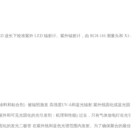
 波长下校准紫外 LED 辐射计。紫外辐射计，由 RCH-116 测量头和 X1-
料和粘合剂）被辐照激发 高强度UV-A和蓝光辐射.紫外线固化或蓝光固
紫外和可见光固化的光引发剂：机理和性能).过去，只有气体放电灯在光
固化的发光二极管 在紫外线和蓝色光谱范围内发射。为了确保聚合的最佳