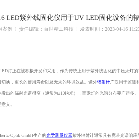
-116 LED紫外线固化仪用于UV LED固化设备
用案例
责任编辑：百世精工科技
发表时间：2023-04-16 11:23
LED灯正在被积极开发和采用，作为传统上用于紫外线固化的中压汞灯的替
时切换，更长的使用寿命以及无汞的环境效益。紫外
辐射计
广泛用于监测
器件发出的辐射光谱很窄（通常为±10纳米），而汞灯的光谱分布要广得多。
要意义。
ertz-Optik GmbH生产的
光学测量仪器
紫外辐射计通常具有宽带光谱响应