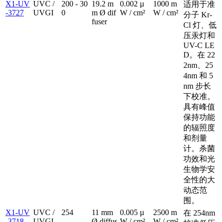
X1-UV
UVC /
200 - 30
19.2 m
0.002 µ
1000 m
适用于准
-3727
UVGI
0
m Ø dif
W / cm²
W / cm²
分子 Kr-
fuser
Cl 灯、低
压汞灯和
UV-C LE
D。在 22
2nm、25
4nm 和 5
nm 步长
下校准。
具有峰值
保持功能
的辐照度
和剂量
计。杀菌
功效和光
生物学安
全性的大
动态范
围。
X1-UV
UVC /
254
11 mm
0.005 µ
2500 m
在 254nm
-3718
UVGI
Ø diffus
W / cm²
W / cm²