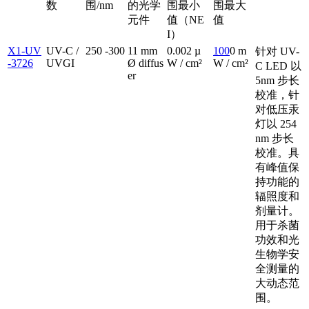
数
围/nm
的光学
围最小
围最大
元件
值（NE
值
I）
X1-UV
UV-C /
250 -300
11 mm
0.002 µ
100
0 m
针对 UV-
-3726
UVGI
Ø diffus
W / cm²
W / cm²
C LED 以
er
5nm 步长
校准，针
对低压汞
灯以 254
nm 步长
校准。具
有峰值保
持功能的
辐照度和
剂量计。
用于杀菌
功效和光
生物学安
全测量的
大动态范
围。