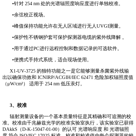
•针对 254 nm 处的光谱辐照度响应度进行单独校准。
•余弦校正视场。
•峰值保持功能允许在无人区域进行无人UVGI测量。
•保护性不锈钢护套可保护探测器电缆的紫外线降解 。
•用于通过PC进行远程控制和数据记录的可选软件。
•便携式手持式系统，适合现场使用。
X1-UV-3725 的独特功能之一是它能够测量杀菌紫外线输
出以确保功效和 ICNIRP/ACGIH/IEC 62471 危险加权辐照度值
（μW/cm²） 适用于 254 nm 低压汞灯。
3、校准
辐射测量设备的一个基本质量特征是其精确和可追溯的校
准。校准由千兆赫兹光学的校准实验室执行，该实验室已获得
DAkkS（D-K-15047-01-00）的认可 光谱响应度 和 光谱辐照
度 符合 ISO/IEC 17025 标准。校准和校准值由每个探测器的校