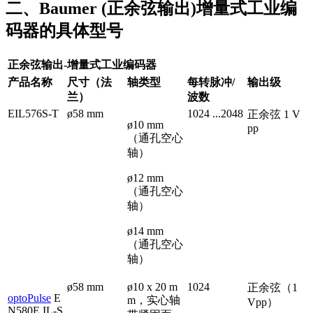
二、Baumer (正余弦输出)增量式工业编
码器的具体型号
正余弦输出-增量式工业编码器
产品名称
尺寸（法
轴类型
每转脉冲/
输出级
兰）
波数
EIL576S-T
ø58 mm
1024 ...2048
正余弦 1 V
ø10 mm
pp
（通孔空心
轴）
ø12 mm
（通孔空心
轴）
ø14 mm
（通孔空心
轴）
ø58 mm
ø10 x 20 m
1024
正余弦（1
optoPulse
E
m，实心轴
Vpp）
N580E.IL-S