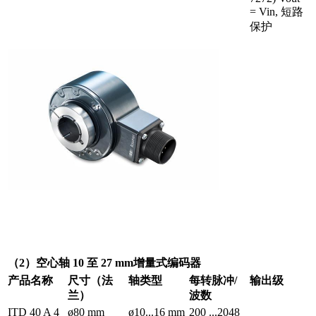
= Vin, 短路
保护
（2）空心轴 10 至 27 mm增量式编码器
产品名称
尺寸（法
轴类型
每转脉冲/
输出级
兰）
波数
ITD 40 A 4
ø80 mm
ø10...16 mm
200 ...2048