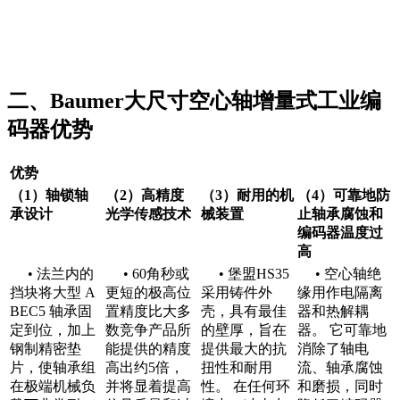
二、Baumer大尺寸空心轴增量式工业编
码器优势
优势
（1）轴锁轴
（2）高精度
（3）耐用的机
（4）可靠地防
承设计
光学传感技术
械装置
止轴承腐蚀和
编码器温度过
高
• 法兰内的
• 60角秒或
• 堡盟HS35
• 空心轴绝
挡块将大型 A
更短的极高位
采用铸件外
缘用作电隔离
BEC5 轴承固
置精度比大多
壳，具有最佳
器和热解耦
定到位，加上
数竞争产品所
的壁厚，旨在
器。 它可靠地
钢制精密垫
能提供的精度
提供最大的抗
消除了轴电
片，使轴承组
高出约5倍，
扭性和耐用
流、轴承腐蚀
在极端机械负
并将显着提高
性。 在任何环
和磨损，同时