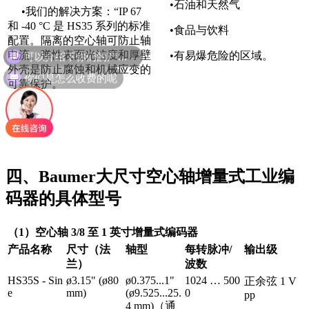
•石油和天然气
•我们的解决方案：“IP 67
和 -40 °C 是 HS35 系列的标准
•食品与饮料
可以介绍下你们的产品么
配置。隔离的空心轴可防止轴
电流。弹性表面光洁度和厚壁
•有易爆危险的区域。
外壳是防止腐蚀和机械应变的
你们是怎么收费的呢
可靠保护。
四、Baumer大尺寸空心轴增量式工业编
码器的具体型号
（1）空心轴 3/8 至 1 英寸增量式编码器
产品名称
尺寸（法
轴型
每转脉冲/
输出级
兰）
波数
HS35S - Sin
ø3.15" (ø80
ø0.375...1"
1024 … 500
正余弦 1 V
e
mm)
(ø9.525...25.
0
pp
4 mm)（通