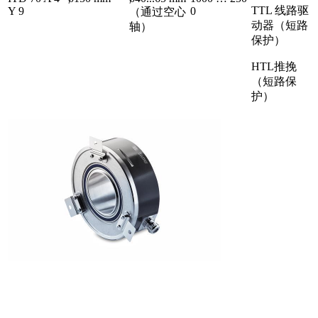
TTL 线路驱
Y 9
0
（通过空心
动器（短路
轴）
保护）
HTL推挽
（短路保
护）