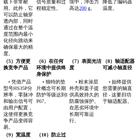
载下非常耐
信号质量和过
境中，冲击力
降低了编码器
用。此外，它
程稳定性。
高达
200
g。
温度。
可以防止轴穿
透内部，同时
通过在整个温
度范围内最小
化径向跳动来
确保最大的精
度。
（5）方便更
（6）在任何
（7）表面光洁
（8）轴适配器
换竞争产品
环境中提供终
度
可减小轴直径
身保护
• 凭借产品
• 独特的垫
• 粉末涂层
• 始终提供
型号HS35P分
片概念可长期
外壳和盖子提
您需要的轴直
辨率，零脉冲
防护等级达到I
供高效持久的
径 - 这要归功
和输出信号可
P67。
防腐蚀保护。
于轴适配器。
由用户配置，
在恶劣环境中
这使得更换竞
长期可靠运
争产品变得容
行。
易。
（9）宽温度
（10）防止过