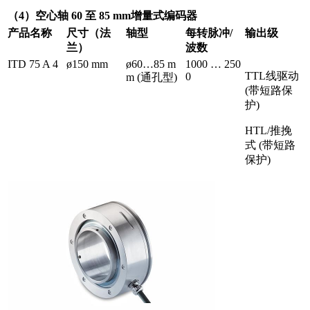
（4）空心轴 60 至 85 mm增量式编码器
产品名称
尺寸（法
轴型
每转脉冲/
输出级
兰）
波数
ITD 75 A 4
ø150 mm
ø60…85 m
1000 … 250
TTL线驱动
0
m (通孔型)
(带短路保
护)
HTL/推挽
式 (带短路
保护)