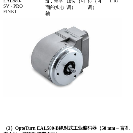
EAL580-
T IO
m，带平
18位（可
位（可
SV - PRO
面的实心
调）
调）
FINET
轴
（3）OptoTurn EAL580-B绝对式工业编码器（58 mm – 盲孔