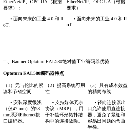
EtherNet/IP、OPC UA（根据
EtherNet/IP、OPC UA（根据
要求）；
要求）
• 面向未来的工业 4.0 和 II
• 面向未来的工业 4.0 和 II
oT
oT。
二、Baumer Optoturn EAL580绝对值工业编码器优势
Optoturn EAL580编码器特点
（1）无与伦比的紧
（2）提高系统可用
（3）具有成本效益
凑和节省空间
性
的精简布线
• 安装深度很浅
• 支持媒体冗余
• 径向连接器出
（仅47 mm）的58
协议（MRP），用
口允许使用直连接
mm系列Ethernet接
于补偿环形拓扑结
器，避免了紧绷和
口编码器。
构中的连接故障。
容易出问题的弯曲
半径。