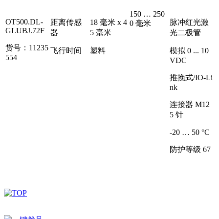
150 … 250
OT500.DL-
距离传感
18 毫米 x 4
脉冲红光激
0 毫米
GLUBJ.72F
器
5 毫米
光二极管
货号：11235
飞行时间
塑料
模拟 0 ... 10
554
VDC
推挽式/IO-Li
nk
连接器 M12
5 针
-20 … 50 °C
防护等级 67
深圳市百世精工科技有限公司 © Copyright 2024
ICP备案：
粤ICP备2023038174号