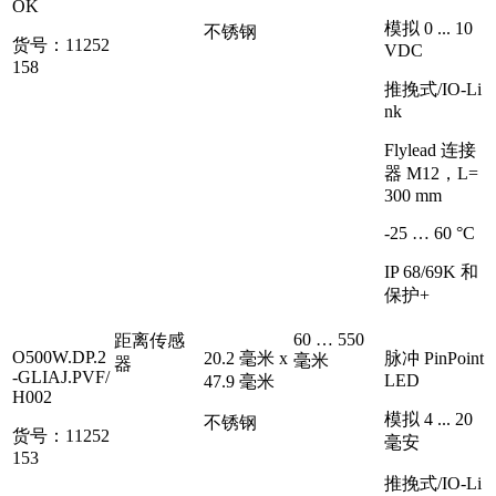
OK
模拟 0 ... 10
不锈钢
货号：11252
VDC
158
推挽式/IO-Li
nk
Flylead 连接
器 M12，L=
300 mm
-25 … 60 °C
IP 68/69K 和
保护+
60 … 550
距离传感
O500W.DP.2
20.2 毫米 x
脉冲 PinPoint
毫米
器
-GLIAJ.PVF/
LED
47.9 毫米
H002
模拟 4 ... 20
不锈钢
货号：11252
毫安
153
推挽式/IO-Li