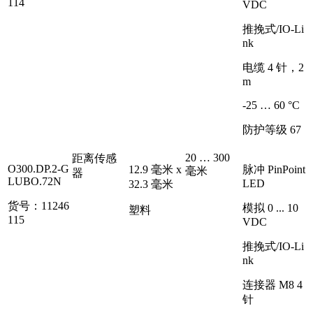
114
VDC
推挽式/IO-Li
nk
电缆 4 针，2
m
-25 … 60 °C
防护等级 67
20 … 300
距离传感
O300.DP.2-G
12.9 毫米 x
脉冲 PinPoint
毫米
器
LUBO.72N
LED
32.3 毫米
货号：11246
模拟 0 ... 10
塑料
115
VDC
推挽式/IO-Li
nk
连接器 M8 4
针