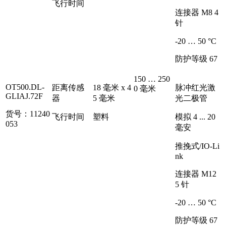
飞行时间
连接器 M8 4
针
-20 … 50 °C
防护等级 67
150 … 250
OT500.DL-
距离传感
18 毫米 x 4
脉冲红光激
0 毫米
GLIAJ.72F
器
5 毫米
光二极管
货号：11240
飞行时间
塑料
模拟 4 ... 20
053
毫安
推挽式/IO-Li
nk
连接器 M12
5 针
-20 … 50 °C
防护等级 67