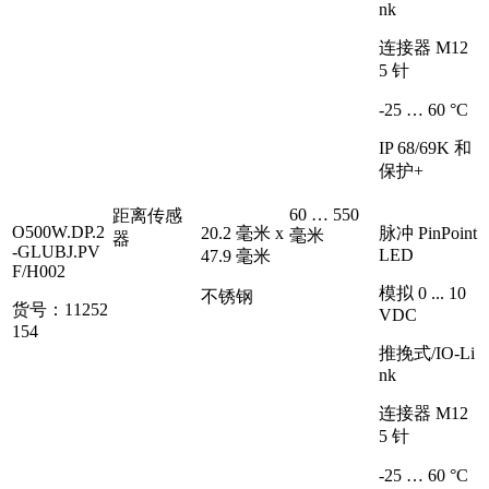
nk
连接器 M12
5 针
-25 … 60 °C
IP 68/69K 和
保护+
60 … 550
距离传感
O500W.DP.2
20.2 毫米 x
脉冲 PinPoint
毫米
器
-GLUBJ.PV
LED
47.9 毫米
F/H002
模拟 0 ... 10
不锈钢
货号：11252
VDC
154
推挽式/IO-Li
nk
连接器 M12
5 针
-25 … 60 °C