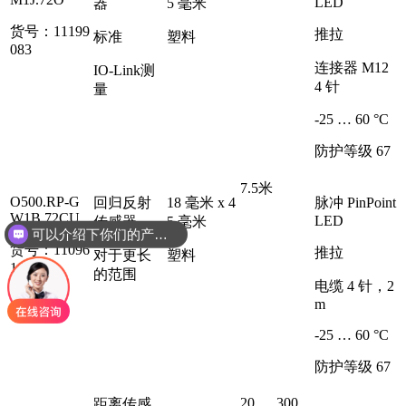
LED
器
5 毫米
货号：11199
推拉
标准
塑料
083
连接器 M12
IO-Link测
4 针
量
-25 … 60 °C
防护等级 67
7.5米
可以介绍下你们的产品么
O500.RP-G
回归反射
18 毫米 x 4
脉冲 PinPoint
W1B.72CU
LED
传感器
5 毫米
你们是怎么收费的呢
货号：11096
推拉
对于更长
塑料
103
的范围
电缆 4 针，2
m
-25 … 60 °C
防护等级 67
20 … 300
距离传感