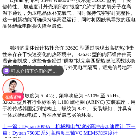
Dytran 的专利 Silver Window™ 技术是 3262C 型的一个关
键特性。 加速度计外壳顶部的“银窗”允许扩散的氧分子在高
温下通过，为压电晶体补充氧气，同时保持气密密封完整性。
这一创新功能可确保持续高温运行，同时将因缺氧导致的压电
晶体绝缘电阻损失降至最低。
独特的晶体设计拓扑允许 3262C 型通过表现出高抗热冲击
性来存在于快速变化的热环境中。 3262C 型的内部组件由高
温合金制成，这些合金经过“调整”以完美匹配热膨胀系数以稳
定温度响应特性。 传感元件与外壳电气隔离，避免信号地环
可以介绍下你们的产品么
路干扰。
基本灵敏度为 5 pC/g，频率响应为 +/-10% 至 5 kHz。
3262C 型具有行业标准的 1.188 螺栓圈 (ARINC) 安装底座，用
于将传感器固定到结构上，螺纹为 8-32。 安装螺钉，并具有
一体式硬线电缆，旨在承受最恶劣的环境。
上一篇：Dytran 3099A：机械和电气滤波高冲击加速度计
下一
篇：Dytran 7503D系列高精度三轴VC MEMS加速度计