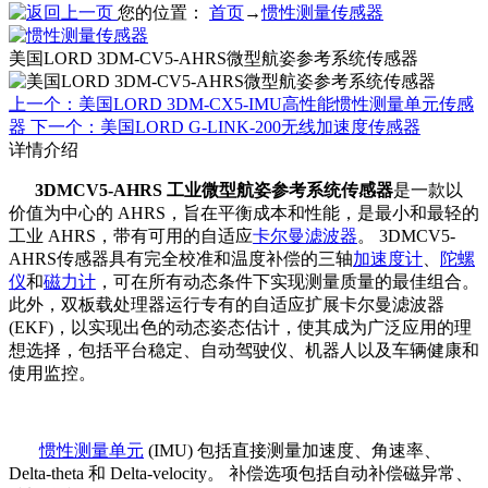
您的位置：
首页
→
惯性测量传感器
美国LORD 3DM-CV5-AHRS微型航姿参考系统传感器
上一个：美国LORD 3DM-CX5-IMU高性能惯性测量单元传感
器
下一个：美国LORD G-LINK-200无线加速度传感器
详情介绍
3DMCV5-AHRS 工业微型航姿参考系统传感器
是一款以
价值为中心的 AHRS，旨在平衡成本和性能，是最小和最轻的
工业 AHRS，带有可用的自适应
卡尔曼滤波器
。 3DMCV5-
AHRS传感器具有完全校准和温度补偿的三轴
加速度计
、
陀螺
仪
和
磁力计
，可在所有动态条件下实现测量质量的最佳组合。
此外，双板载处理器运行专有的自适应扩展卡尔曼滤波器
(EKF)，以实现出色的动态姿态估计，使其成为广泛应用的理
想选择，包括平台稳定、自动驾驶仪、机器人以及车辆健康和
使用监控。
惯性测量单元
(IMU) 包括直接测量加速度、角速率、
Delta-theta 和 Delta-velocity。 补偿选项包括自动补偿磁异常、