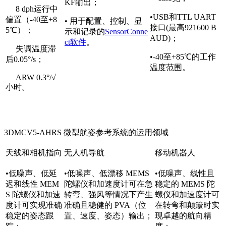
KF输出；
8 dph运行中
•USB和TTL UART
偏置（-40至+8
• 用于配置、控制、显
接口(最高921600 B
5℃）；
示和记录的
SensorConne
AUD)；
ct软件
。
失调温度滞
•-40至+85℃的工作
后0.05°/s；
温度范围。
ARW 0.3°/√
小时。
3DMCV5-AHRS 微型航姿参考系统的运用领域
天线和相机指向
无人机导航
移动机器人
•低噪声、低延
•低噪声、低漂移 MEMS
•低噪声、线性且
迟和线性 MEM
陀螺仪和加速度计可在急
稳定的 MEMS 陀
S 陀螺仪和加速
转弯、强风等情况下产生
螺仪和加速度计可
度计可实现准确
准确且稳健的 PVA（位
在转弯和颠簸时实
稳定的姿态跟
置、速度、姿态）输出；
现卓越的航向精