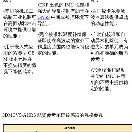
踪；
度；
•EKF 出色的 IMU 性能和
•坚固的机加工
强大的异常抑制有助于在
•自适应卡尔曼滤
铝制工业包装可
GNSS
中断或被拒环境下
波器算法提供卓越
在高振动和冲击
导航；
的动态性能；
环境中提供可靠
•完全校准和温度补偿保
•自动自校准和自
的性能；
证即使在高波动的室外工
动异常剔除使带有
•用于嵌入式应
作温度范围内也能保持稳
磁力计的单元成为
用的紧凑型 OE
定的性能。
可靠和准确的航向
M 版本允许在
参考；
不损失精度的情
•完全校准和温度
况下降低成本。
补偿的 IMU 在苛
刻的环境中提供稳
定的性能。
3DMCV5-AHRS 航姿参考系统传感器的规格参数