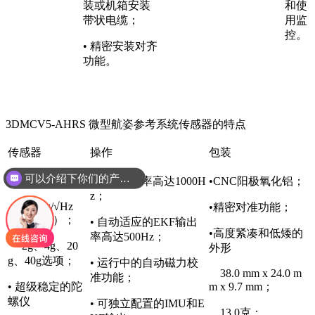
装或机箱安装
和使
带状电缆；
用监
控。
• 精密安装对齐
功能。
3DMCV5-AHRS 微型航姿参考系统传感器的特点
传感器
操作
包装
可以介绍下你们的产品么
• 高性能加速器
• IMU采样率高达1000H
•CNC阳极氧化铝；
z；
100
µg/√Hz
•精密对准功能；
（8g标准）；
• 自动适应的EKF输出
•高度紧凑和低矮的
率高达500Hz；
2g、4g、20
外形
g、40g选项；
• 运行中的自动磁力校
38.0 mm x 24.0 m
准功能；
• 超级稳定的陀
m x 9.7 mm；
螺仪
• 可独立配置的IMU和E
13.0克；