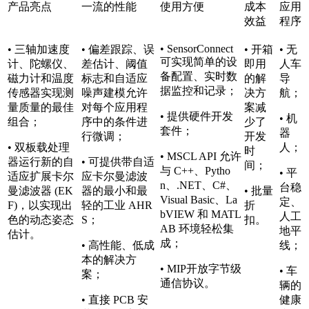
产品亮点
一流的性能
使用方便
成本
应用
效益
程序
• SensorConnect
• 三轴加速度
• 偏差跟踪、误
• 开箱
• 无
可实现简单的设
计、陀螺仪、
差估计、阈值
即用
人车
备配置、实时数
磁力计和温度
标志和自适应
的解
导
据监控和记录；
传感器实现测
噪声建模允许
决方
航；
量质量的最佳
对每个应用程
案减
• 提供硬件开发
• 机
组合；
序中的条件进
少了
套件；
器
行微调；
开发
• 双板载处理
人；
时
• MSCL API 允许
器运行新的自
• 可提供带自适
间；
与 C++、Pytho
• 平
适应扩展卡尔
应卡尔曼滤波
n、.NET、C#、
台稳
曼滤波器 (EK
器的最小和最
• 批量
Visual Basic、La
定、
F)，以实现出
轻的工业 AHR
折
bVIEW 和 MATL
人工
色的动态姿态
S；
扣。
AB 环境轻松集
地平
估计。
成；
• 高性能、低成
线；
本的解决方
• MIP开放字节级
• 车
案；
通信协议。
辆的
• 直接 PCB 安
健康