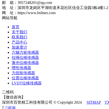
邮 箱：3957248201@qq.com
地 址：深圳市龙岗区平湖街道禾花社区佳业工业园3栋4楼1-2
网 址：https://www.bsfines.com
网站导航
首页
关于我们
联系我们
产品中心
加速度计
六轴力矩传感器
拉绳位移传感器
激光位移传感器
惯性传感器
力扭矩传感器
位置位移传感器
LVDT位移传感器
二维码
【微信咨询】
深圳市百世精工科技有限公司 © Copyright 2024
SITMAP
T


咨询