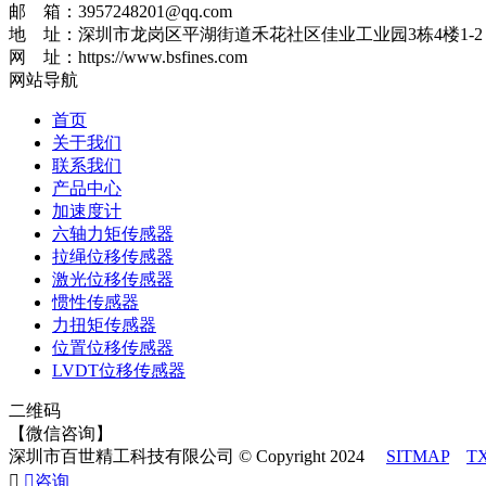
邮 箱：3957248201@qq.com
地 址：深圳市龙岗区平湖街道禾花社区佳业工业园3栋4楼1-2
网 址：https://www.bsfines.com
网站导航
首页
关于我们
联系我们
产品中心
加速度计
六轴力矩传感器
拉绳位移传感器
激光位移传感器
惯性传感器
力扭矩传感器
位置位移传感器
LVDT位移传感器
二维码
【微信咨询】
深圳市百世精工科技有限公司 © Copyright 2024
SITMAP
T


咨询