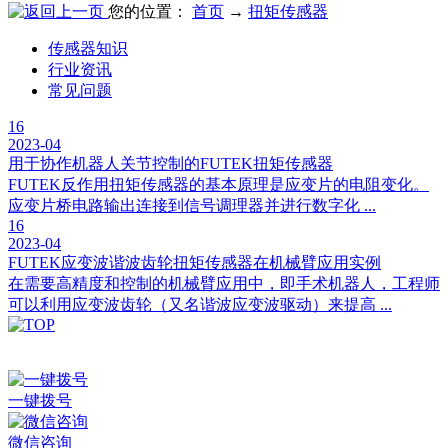
您的位置：
首页
→
扭矩传感器
传感器知识
行业资讯
常见问题
16
2023-04
用于协作机器人关节控制的FUTEK扭矩传感器
FUTEK反作用扭矩传感器的基本原理是应变片的电阻变化。
应变片桥电路输出连接到信号调理器并进行数字化 ...
16
2023-04
FUTEK应变波谐波齿轮扭矩传感器在机械臂应用实例
在需要高精度和控制的机械臂应用中，即手术机器人，工程师
可以利用应变波齿轮（又名谐波应变波驱动）来提高 ...
深圳市百世精工科技有限公司 © Copyright 2024
ICP备案：
粤ICP备2023038174号
一键拨号
微信咨询