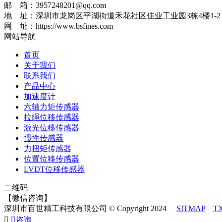
邮 箱：3957248201@qq.com
地 址：深圳市龙岗区平湖街道禾花社区佳业工业园3栋4楼1-2
网 址：https://www.bsfines.com
网站导航
首页
关于我们
联系我们
产品中心
加速度计
六轴力矩传感器
拉绳位移传感器
激光位移传感器
惯性传感器
力扭矩传感器
位置位移传感器
LVDT位移传感器
二维码
【微信咨询】
深圳市百世精工科技有限公司 © Copyright 2024
SITMAP
T


咨询