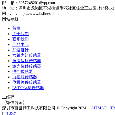
邮 箱：3957248201@qq.com
地 址：深圳市龙岗区平湖街道禾花社区佳业工业园3栋4楼1-2
网 址：https://www.bsfines.com
网站导航
首页
关于我们
联系我们
产品中心
加速度计
六轴力矩传感器
拉绳位移传感器
激光位移传感器
惯性传感器
力扭矩传感器
位置位移传感器
LVDT位移传感器
二维码
【微信咨询】
深圳市百世精工科技有限公司 © Copyright 2024
SITMAP
T


咨询