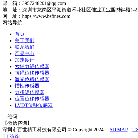
邮 箱：3957248201@qq.com
地 址：深圳市龙岗区平湖街道禾花社区佳业工业园3栋4楼1-2
网 址：https://www.bsfines.com
网站导航
首页
关于我们
联系我们
产品中心
加速度计
六轴力矩传感器
拉绳位移传感器
激光位移传感器
惯性传感器
力扭矩传感器
位置位移传感器
LVDT位移传感器
二维码
【微信咨询】
深圳市百世精工科技有限公司 © Copyright 2024
SITMAP
T


咨询