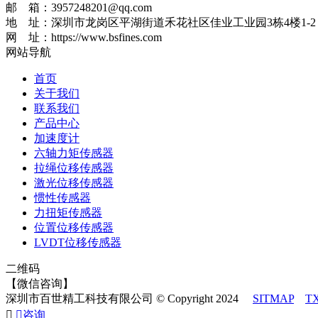
邮 箱：3957248201@qq.com
地 址：深圳市龙岗区平湖街道禾花社区佳业工业园3栋4楼1-2
网 址：https://www.bsfines.com
网站导航
首页
关于我们
联系我们
产品中心
加速度计
六轴力矩传感器
拉绳位移传感器
激光位移传感器
惯性传感器
力扭矩传感器
位置位移传感器
LVDT位移传感器
二维码
【微信咨询】
深圳市百世精工科技有限公司 © Copyright 2024
SITMAP
T


咨询