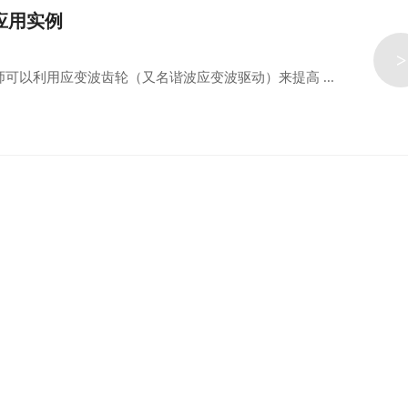
应用实例
>
以利用应变波齿轮（又名谐波应变波驱动）来提高 ...